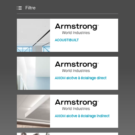
Filtre
ACOUSTIBUILT
AXIOM alcôve à éclairage direct
AXIOM alcôve à éclairage indirect