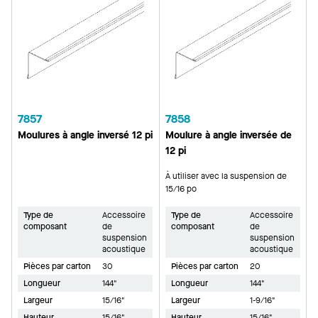
7857
7858
Moulures à angle inversé 12 pi
Moulure à angle inversée de
12 pi
À utiliser avec la suspension de
15/16 po
Type de
Accessoire
Type de
Accessoire
composant
de
composant
de
suspension
suspension
acoustique
acoustique
Pièces par carton
30
Pièces par carton
20
Longueur
144"
Longueur
144"
Largeur
15/16"
Largeur
1-9/16"
Hauteur
15/16"
Hauteur
15/16"