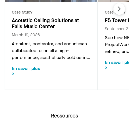
Case Study
Case Study
Acoustic Ceiling Solutions at
F5 Tower
Falls Music Center
September 21
March 19, 2026
See how NBB
Architect, contractor, and acoustician
ProjectWork
collaborated to install a high-
refined, an
performance, aesthetically bold ceiling
boardroom e
En savoir pl
at Philips Academy’s John Barry
efficient ti
>
En savoir plus
Performance Hall using custom,
>
CASTWORKS ribbons designed for
optimal rehearsal and performance
acoustics.
Ressources