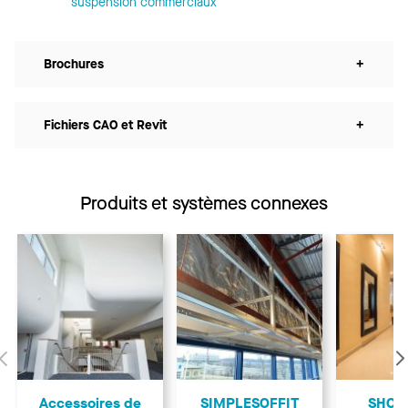
suspension commerciaux
Brochures
+
Fichiers CAO et Revit
+
Produits et systèmes connexes
Précédent
Accessoires de
SIMPLESOFFIT
SHOR