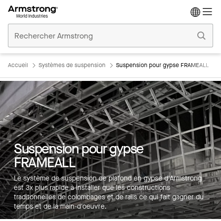
Accueil
Plafonds
Commerciaux
Accueil
Systèmes de suspension
Suspension pour gypse FRAMEALL
Suspension pour gypse
Principales caractéristiques
FRAMEALL
Couleurs
Le système de suspension de plafond en gypse d'Armstrong
Produits
est 3x plus rapide à installer que les constructions
traditonnelles de colombages et de rails ce qui fait gagner du
Intégrations
temps et de la main-d'oeuvre.
Inspiration