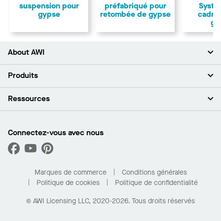
suspension pour
préfabriqué pour
Systè
gypse
retombée de gypse
cadra
gy
About AWI
À propos de nous
Produits
Investisseurs
Carrières
Plafonds
Ressources
Espace presse
Murs et cloisons
Développement durable
Systèmes de suspension
Trouver mon représentant
Segments de marché
Garnitures et transitions
Trouver un distributeur
Connectez-vous avec nous
Quelles sont mes options d’achat?
Capacités sur mesure
PROJECTWORKS
Performance
Trouver un distributeur
Galerie de projets
Pour la maison
Marques de commerce
Conditions générales
Politique de cookies
Politique de confidentialité
© AWI Licensing LLC, 2020-2026. Tous droits réservés