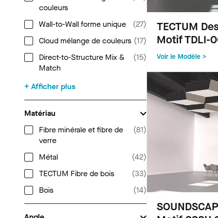
couleurs
Wall-to-Wall forme unique
(
27
)
TECTUM Desi
Motif TDLI-
Cloud mélange de couleurs
(
17
)
Direct-to-Structure Mix &
(
15
)
Voir le Modèle >
Match
+ Afficher plus
Matériau
Fibre minérale et fibre de
(
81
)
verre
Métal
(
42
)
TECTUM Fibre de bois
(
33
)
Bois
(
14
)
SOUNDSCAPE
Angle