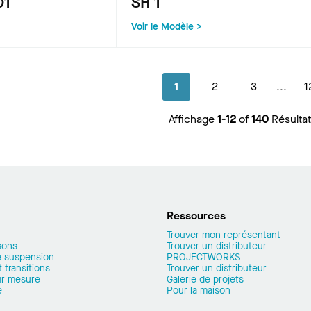
01
SH 1
Voir le Modèle >
1
2
3
...
1
Affichage
1-12
of
140
Résulta
Ressources
Trouver mon représentant
sons
Trouver un distributeur
 suspension
PROJECTWORKS
 transitions
Trouver un distributeur
ur mesure
Galerie de projets
e
Pour la maison