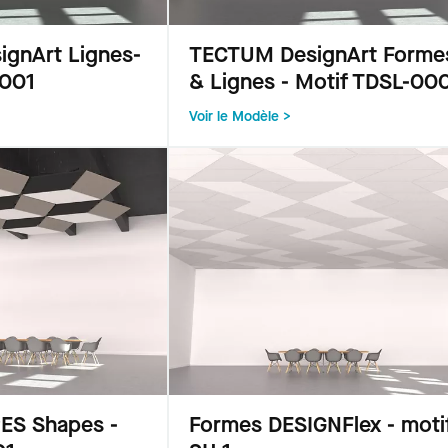
gnArt Lignes-
TECTUM DesignArt Forme
0001
& Lignes - Motif TDSL-00
Voir le Modèle >
S Shapes -
Formes DESIGNFlex - moti