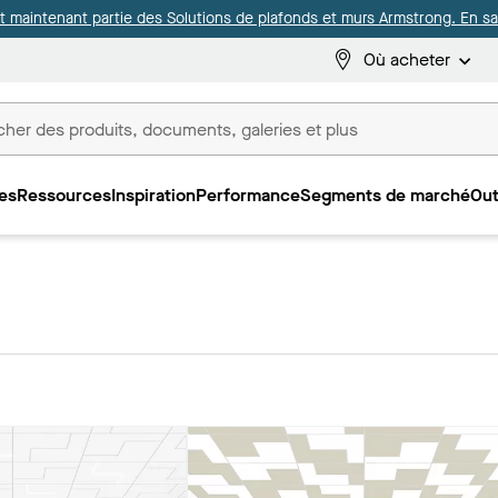
it maintenant partie des Solutions de plafonds et murs Armstrong. En sav
Où acheter
es
Ressources
Inspiration
Performance
Segments de marché
Out
ux