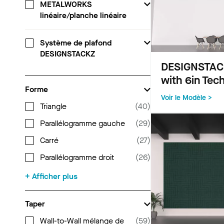
METALWORKS
linéaire/planche linéaire
Système de plafond
DESIGNSTACKZ
DESIGNSTAC
with 6in Tec
Forme
Voir le Modèle >
Triangle
(
40
)
Parallélogramme gauche
(
29
)
Carré
(
27
)
Parallélogramme droit
(
26
)
+ Afficher plus
Taper
Wall-to-Wall mélange de
(
59
)