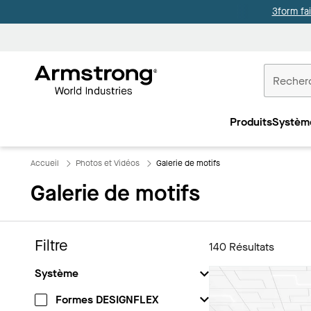
3form fa
Accueil
Plafonds
Produits
Systèm
Commercia
Accueil
Photos et Vidéos
Galerie de motifs
Galerie de motifs
Filtre
140
Résultats
Système
Formes DESIGNFLEX