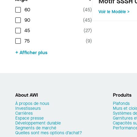
Motif SSSH 
60
(
45
)
Voir le Modèle >
90
(
45
)
45
(
27
)
75
(
9
)
+ Afficher plus
About AWI
Produits
À propos de nous
Plafonds
Investisseurs
Murs et cloi
Carrières
Systèmes de
Espace presse
Garnitures et
Développement durable
Capacités s
Segments de marché
Performanc
Quelles sont mes options d’achat?