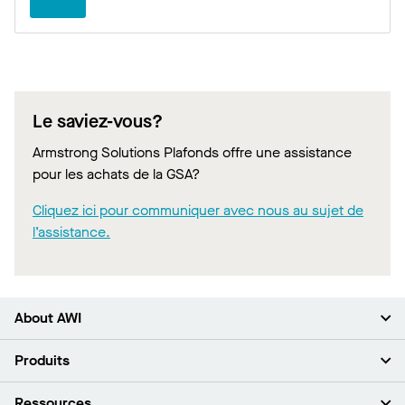
Le saviez-vous?
Armstrong Solutions Plafonds offre une assistance
pour les achats de la GSA?
Cliquez ici pour communiquer avec nous au sujet de
l’assistance.
About AWI
À propos de nous
Produits
Investisseurs
Carrières
Plafonds
Ressources