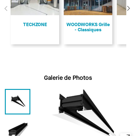
Précédent
Su
TECHZONE
WOODWORKS Grille
PRE
- Classiques
1
Galerie de Photos