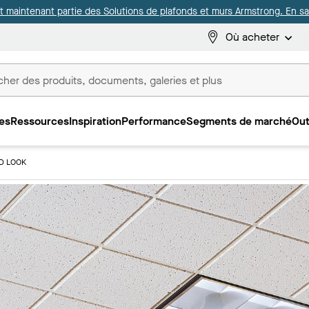
it maintenant partie des Solutions de plafonds et murs Armstrong. En sav
Où acheter
es
Ressources
Inspiration
Performance
Segments de marché
Out
ux
D LOOK