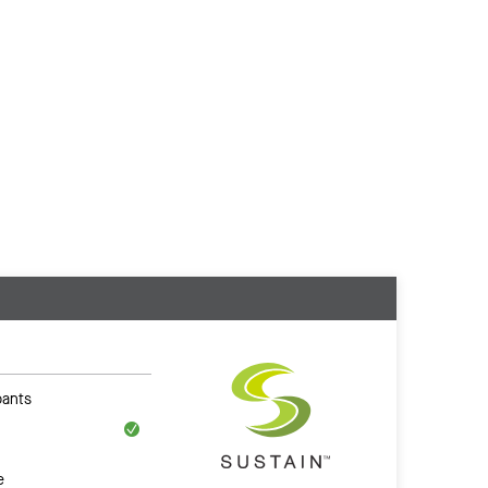
ants
e