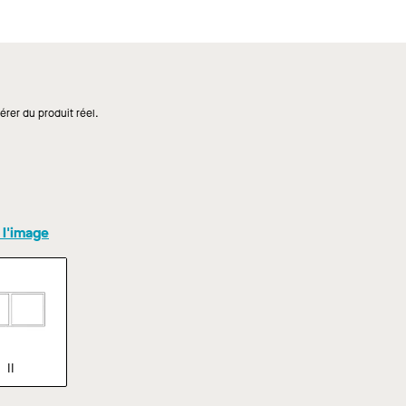
érer du produit réel.
 l'image
II