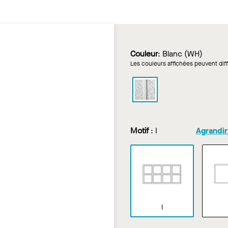
Couleur
:
Blanc (WH)
Les couleurs affichées peuvent diff
CORTEGA
SECOND
LOOK
dans
Motif
:
I
Agrandir
Blanc
I