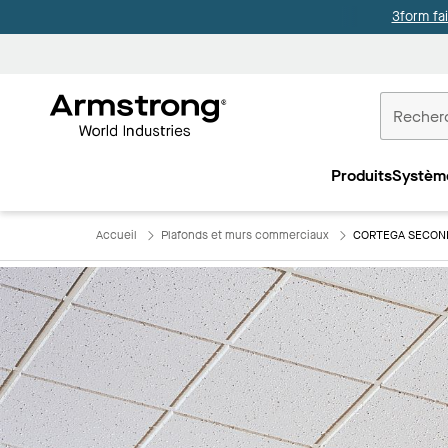
3form fa
Accueil
Plafonds
Produits
Systèm
Commercia
Accueil
Plafonds et murs commerciaux
CORTEGA SECON