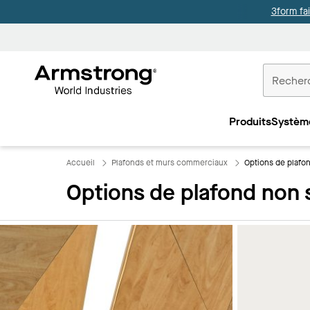
3form fa
Accueil
Plafonds
Produits
Systèm
Commercia
Accueil
Plafonds et murs commerciaux
Options de plafo
Options de plafond non 