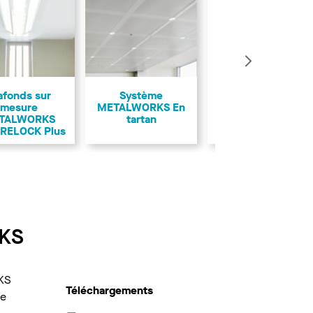
Suivant
afonds sur
Système
mesure
METALWORKS En
TALWORKS
tartan
RELOCK Plus
RKS
RKS
Téléchargements
de