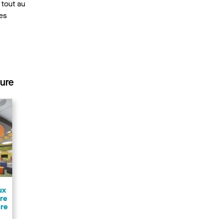
 tout au
les
sure
ux
re
bre