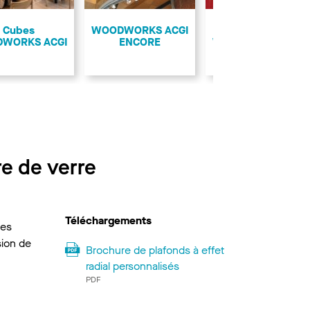
Suivant
Cubes
WOODWORKS ACGI
Panneaux plats
WORKS ACGI
ENCORE
WOODWORKS ACGI
re de verre
Téléchargements
des
sion de
Brochure de plafonds à effet
radial personnalisés
PDF