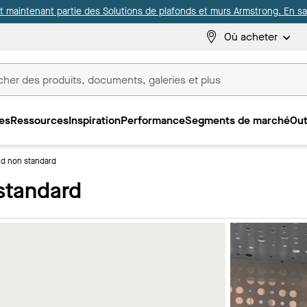
it maintenant partie des Solutions de plafonds et murs Armstrong. En sav
Où acheter
es
Ressources
Inspiration
Performance
Segments de marché
Out
ux
nd non standard
standard