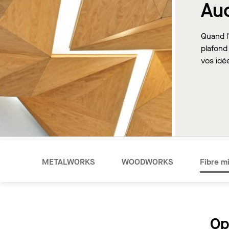
Auc
Quand l
plafond
vos idé
METALWORKS
WOODWORKS
Fibre mi
Op