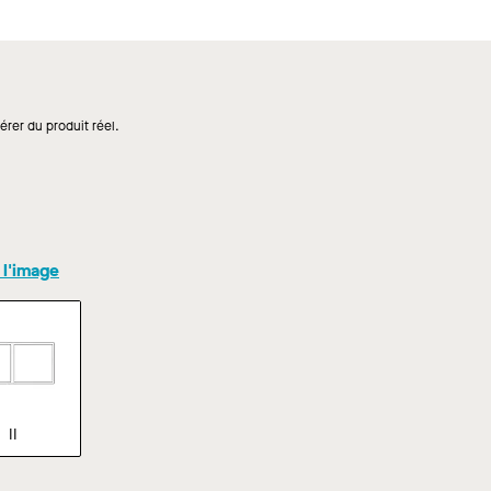
érer du produit réel.
 l'image
II