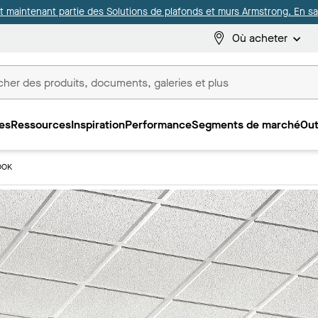
it maintenant partie des Solutions de plafonds et murs Armstrong. En sav
Où acheter
es
Ressources
Inspiration
Performance
Segments de marché
Out
ux
OOK