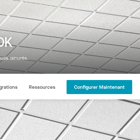
OK
ues rainurés.
grations
Ressources
Configurer Maintenant