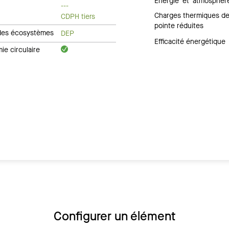
Énergie et atmosphèr
---
Charges thermiques d
CDPH tiers
pointe réduites
des écosystèmes
DEP
Efficacité énergétique
e circulaire
Configurer un élément