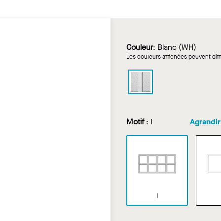
Couleur
:
Blanc (WH)
Les couleurs affichées peuvent diff
DUNE
SECOND
LOOK
dans
Motif
:
I
Agrandir
Blanc
I