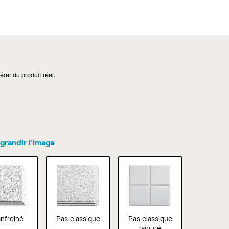
érer du produit réel.
grandir l'image
nfreiné
Pas classique
Pas classique
rainuré