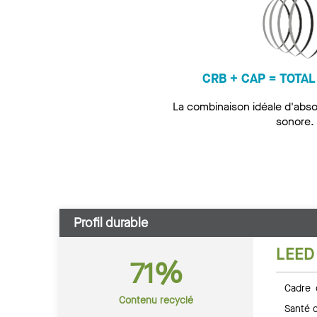
CRB + CAP = TOTA
La combinaison idéale d'abso
sonore.
Profil durable
LEED
71%
Cadre 
Contenu recyclé
Santé c