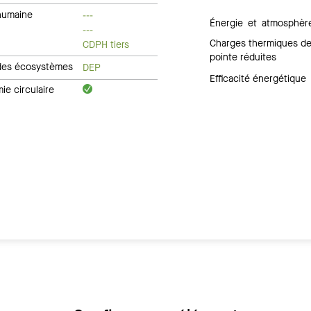
humaine
---
Énergie et atmosphèr
---
Charges thermiques d
CDPH tiers
pointe réduites
des écosystèmes
DEP
Efficacité énergétique
e circulaire