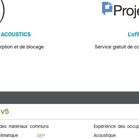
L ACOUSTICS
L'of
rption et de blocage
Service gratuit de c
 v5
des matériaux communs
Expérience des occup
limatique
Acoustique
DEP