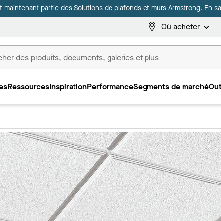
it maintenant partie des Solutions de plafonds et murs Armstrong. En sav
Où acheter
es
Ressources
Inspiration
Performance
Segments de marché
Out
ux