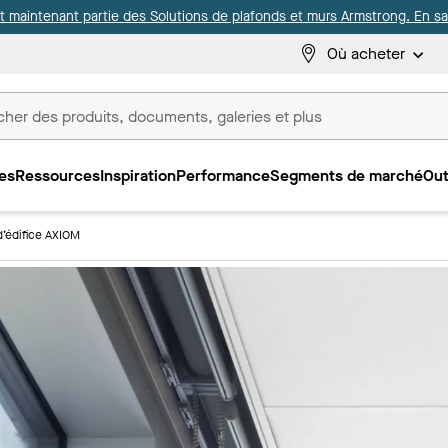
it maintenant partie des Solutions de plafonds et murs Armstrong. En sav
Où acheter
es
Ressources
Inspiration
Performance
Segments de marché
Out
ux
’édifice AXIOM