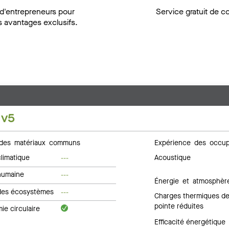
 d'entrepreneurs pour
Service gratuit de c
s avantages exclusifs.
 v5
des matériaux communs
Expérience des occup
limatique
Acoustique
---
humaine
---
Énergie et atmosphèr
des écosystèmes
---
Charges thermiques d
pointe réduites
e circulaire
Efficacité énergétique