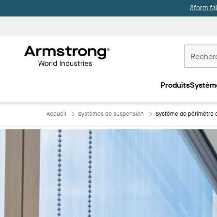
3form fa
Accueil
Plafonds
Produits
Systèm
Commercia
Accueil
Systèmes de suspension
Système de périmètre d