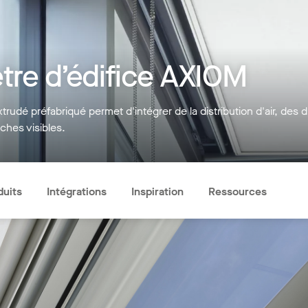
tre d’édifice AXIOM
xtrudé préfabriqué permet d'intégrer de la distribution d'air, de
hes visibles.
duits
Intégrations
Inspiration
Ressources