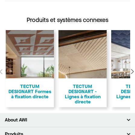
Produits et systèmes connexes
Précédent
TECTUM
TECTUM
TE
DESIGNART Formes
DESIGNART -
DESIG
à fixation directe
Lignes à fixation
Lignes -
directe
About AWI
À propos de nous
Produits