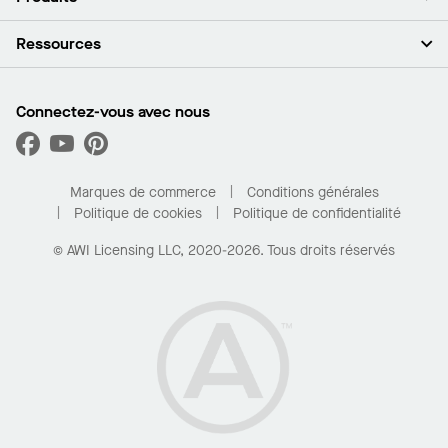
Investisseurs
Carrières
Plafonds
Ressources
Espace presse
Murs et cloisons
Développement durable
Systèmes de suspension
Trouver mon représentant
Segments de marché
Garnitures et transitions
Trouver un distributeur
Connectez-vous avec nous
Quelles sont mes options d’achat?
Capacités sur mesure
PROJECTWORKS
Performance
Trouver un distributeur
Galerie de projets
Pour la maison
Marques de commerce
Conditions générales
Politique de cookies
Politique de confidentialité
© AWI Licensing LLC, 2020-2026. Tous droits réservés