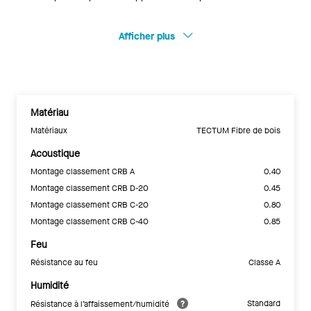
Afficher plus
Matériau
Matériaux
TECTUM Fibre de bois
Acoustique
Montage classement CRB A
0.40
Montage classement CRB D-20
0.45
Montage classement CRB C-20
0.80
Montage classement CRB C-40
0.85
Feu
Résistance au feu
Classe A
Humidité
Standard
Résistance à l’affaissement/humidité