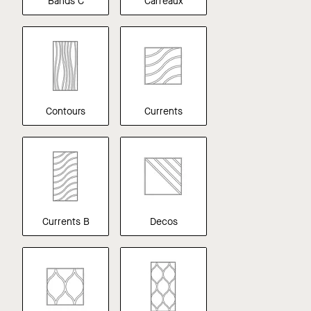
Bands C
Carreaux
Contours
Currents
Currents B
Decos