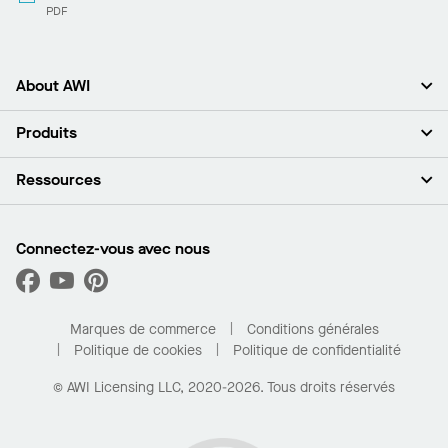
PDF
About AWI
À propos de nous
Produits
Investisseurs
Carrières
Plafonds
Ressources
Espace presse
Murs et cloisons
Développement durable
Systèmes de suspension
Trouver mon représentant
Segments de marché
Garnitures et transitions
Trouver un distributeur
Connectez-vous avec nous
Quelles sont mes options d’achat?
Capacités sur mesure
PROJECTWORKS
Performance
Trouver un distributeur
Galerie de projets
Pour la maison
Marques de commerce
Conditions générales
Politique de cookies
Politique de confidentialité
© AWI Licensing LLC, 2020-2026. Tous droits réservés