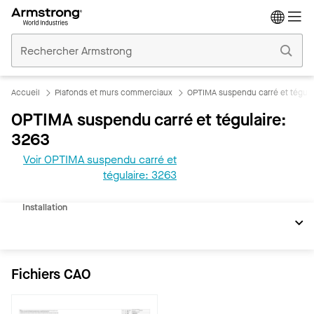
Accueil
Plafonds
Commerciaux
Accueil
Plafonds et murs commerciaux
OPTIMA suspendu carré et tégula
OPTIMA suspendu carré et tégulaire:
3263
Voir OPTIMA suspendu carré et
REVIT
tégulaire: 3263
Documents
Installation
Fichiers CAO