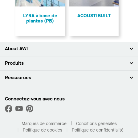
LYRA à base de
ACOUSTIBUILT
plantes (PB)
About AWI
À propos de nous
Produits
Investisseurs
Carrières
Plafonds
Ressources
Espace presse
Murs et cloisons
Développement durable
Systèmes de suspension
Trouver mon représentant
Segments de marché
Garnitures et transitions
Trouver un distributeur
Connectez-vous avec nous
Quelles sont mes options d’achat?
Capacités sur mesure
PROJECTWORKS
Performance
Trouver un distributeur
Galerie de projets
Pour la maison
Marques de commerce
Conditions générales
Politique de cookies
Politique de confidentialité