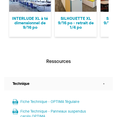
Précédent
Su
INTERLUDE XL à té
SILHOUETTE XL
SILH
dimensionnel de
9/16 po - retrait de
9/16 po
9/16 po
1/4 po
Ressources
Technique
-
Fiche Technique - OPTIMA Tégulaire
Fiche Technique - Panneaux suspendus
carrés OPTIMA