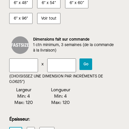
6"
x
48"
6"
x
54"
6"
x
60"
6"
x
96"
Voir tout
Dimensions fait sur commande
1 ctn minimum, 3 semaines (de la commande
à la livraison)
x
Go
(CHOISISSEZ UNE DIMENSION PAR INCRÉMENTS DE
0.0625")
Largeur
Longueur
Min:
4
Min:
4
Max:
120
Max:
120
Épaisseur
: