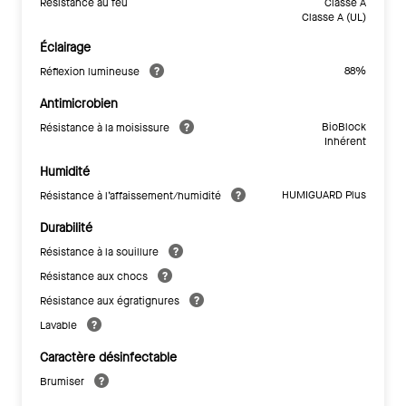
Résistance au feu
Classe A
Classe A (UL)
Éclairage
88%
Réflexion lumineuse
Antimicrobien
BioBlock
Résistance à la moisissure
Inhérent
Humidité
HUMIGUARD Plus
Résistance à l’affaissement/humidité
Durabilité
Résistance à la souillure
Résistance aux chocs
Résistance aux égratignures
Lavable
Caractère désinfectable
Brumiser