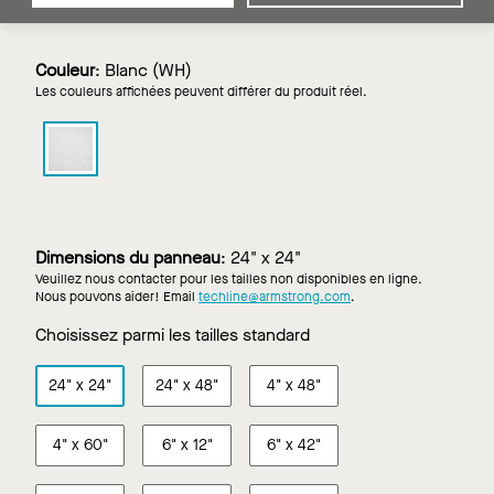
Couleur
:
Blanc (WH)
Les couleurs affichées peuvent différer du produit réel.
OPTIMA
suspendu
carré
et
tégulaire
dans
Dimensions du panneau
:
24" x 24"
Blanc
Veuillez nous contacter pour les tailles non disponibles en ligne.
Nous pouvons aider! Email
techline@armstrong.com
.
Choisissez parmi les tailles standard
24"
x
24"
24"
x
48"
4"
x
48"
4"
x
60"
6"
x
12"
6"
x
42"