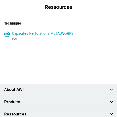
Ressources
Technique
Capacités Perforations METALWORKS
PDF
About AWI
À propos de nous
Produits
Investisseurs
Carrières
Plafonds
Ressources
Espace presse