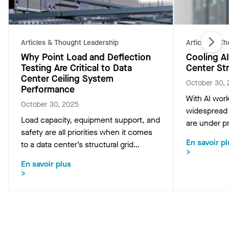
Articles & Thought Leadership
Articles & T
Why Point Load and Deflection
Cooling AI
Testing Are Critical to Data
Center St
Center Ceiling System
October 30,
Performance
With AI wor
October 30, 2025
widespread 
Load capacity, equipment support, and
are under p
safety are all priorities when it comes
they’re lite
En savoir pl
to a data center’s structural grid
>
system.
En savoir plus
>