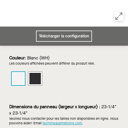
Télécharger la configuration
Couleur
:
Blanc (WH)
Les couleurs affichées peuvent différer du produit réel.
DATAZONE
DATAZONE
pour
pour
DYNAMAX
DYNAMAX
dans
dans
Blanc
Noir
Dimensions du panneau (largeur x longueur)
:
23-1/4"
x 23-1/4"
Veuillez nous contacter pour les tailles non disponibles en ligne. Nous
pouvons aider! Email
techline@armstrong.com
.