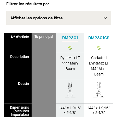
Filtrer les résultats par
Afficher les options de filtre
Té principal
N° d’article
DM2301
DM2301GS
Durabilité
Durabilit
Description
DynaMax LT
Gasketed
144" Main
DynaMax LT
Beam
144" Main
Beam
Dessin
Dimensions
144" x 1-9/16"
144" x 1-9/16"
(Mesures
x 2-1/8"
x 2-1/8"
impériales)