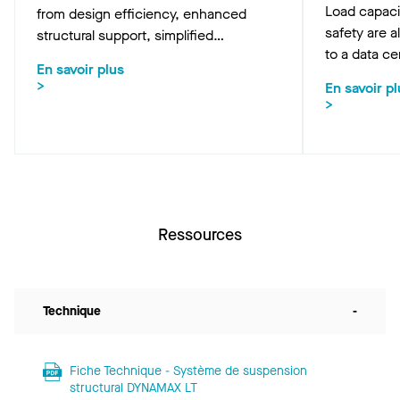
Load capaci
from design efficiency, enhanced
safety are a
structural support, simplified
to a data cen
installation and sustainability of
En savoir plus
system.
DYNAMAX LT Structural Grid integrated
>
En savoir pl
with new DATAZONE ceiling panels.
>
Ressources
Technique
-
Fiche Technique - Système de suspension
structural DYNAMAX LT