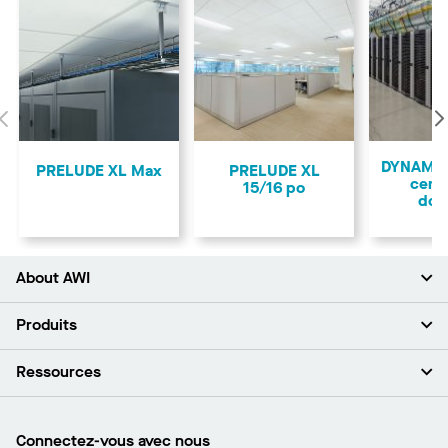
Précédent
DYNAMAX
PRELUDE XL Max
PRELUDE XL
cent
15/16 po
don
About AWI
À propos de nous
Produits
Investisseurs
Carrières
Plafonds
Ressources
Espace presse
Murs et cloisons
Développement durable
Systèmes de suspension
Trouver mon représentant
Segments de marché
Garnitures et transitions
Trouver un distributeur
Connectez-vous avec nous
Quelles sont mes options d’achat?