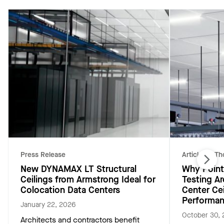
Press Release
Articles & T
New DYNAMAX LT Structural
Why Point
Ceilings from Armstrong Ideal for
Testing Ar
Colocation Data Centers
Center Ce
Performa
January 22, 2026
October 30,
Architects and contractors benefit