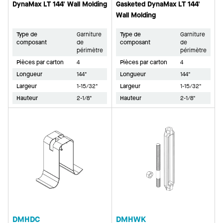
DynaMax LT 144' Wall Molding
Gasketed DynaMax LT 144'
Wall Molding
Type de
Garniture
Type de
Garniture
composant
de
composant
de
périmètre
périmètre
Pièces par carton
4
Pièces par carton
4
Longueur
144"
Longueur
144"
Largeur
1-15/32"
Largeur
1-15/32"
Hauteur
2-1/8"
Hauteur
2-1/8"
DMHDC
DMHWK