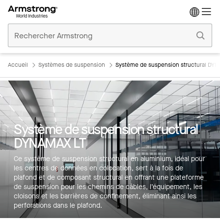
Accueil
Plafonds
Commerciaux
Accueil
Systèmes de suspension
Système de suspension structural DY
Système de suspension structural
DYNAMAX LT
Principales caractéristiques
Ce système de suspension structural en aluminium, idéal pour
Couleurs
les centres de données en colocation, sert à la fois de
plafond et de composant structural en offrant une plateforme
Produits
de suspension pour les chemins de câbles, l’équipement, les
cloisons et les barrières de confinement, éliminant ainsi les
Intégrations
perforations dans le plafond.
Inspiration