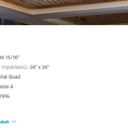
ré 15/16"
 impériales):
24" x 24"
tial Quad
asse A
79%
oduit