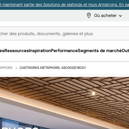
it maintenant partie des Solutions de plafonds et murs Armstrong. En sav
Où acheter
es
Ressources
Inspiration
Performance
Segments de marché
Out
ux
APHORS
CASTWORKS METAPHORS: AS0302D18C01