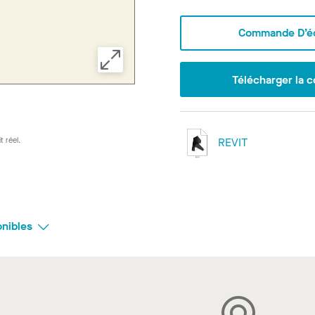
Commande D’éc
Télécharger la c
t réel.
REVIT
onibles