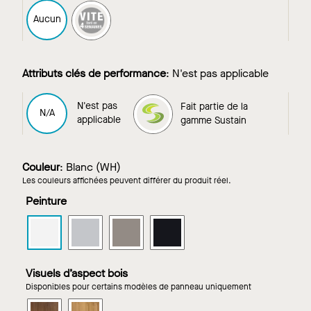
FAST4
Aucun
Attributs clés de performance
:
N'est pas applicable
N'est pas
Fait partie de la
Fait partie de la
N/A
applicable
gamme Sustain
gamme Sustain
Couleur
:
Blanc (WH)
Les couleurs affichées peuvent différer du produit réel.
Peinture
CASTWORKS
CASTWORKS
CASTWORKS
CASTWORKS
METAPHORS
METAPHORS
METAPHORS
METAPHORS
dans
dans
dans
dans
Blanc
Gris
Gris
Noir
Visuels d’aspect bois
argenté
foncé
Disponibles pour certains modèles de panneau uniquement
CASTWORKS
CASTWORKS