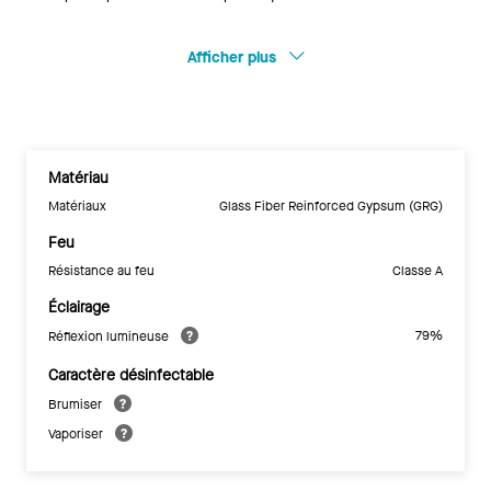
Afficher plus
Matériau
Matériaux
Glass Fiber Reinforced Gypsum (GRG)
Feu
Résistance au feu
Classe A
Éclairage
79%
Réflexion lumineuse
Caractère désinfectable
Brumiser
Vaporiser