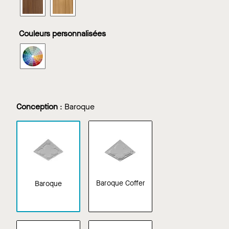
METAPHORS
METAPHORS
dans
dans
Walnut
White
Couleurs personnalisées
Oak
CASTWORKS
METAPHORS
dans
Couleurs
personnalisées
Conception
:
Baroque
Baroque Coffer
Baroque