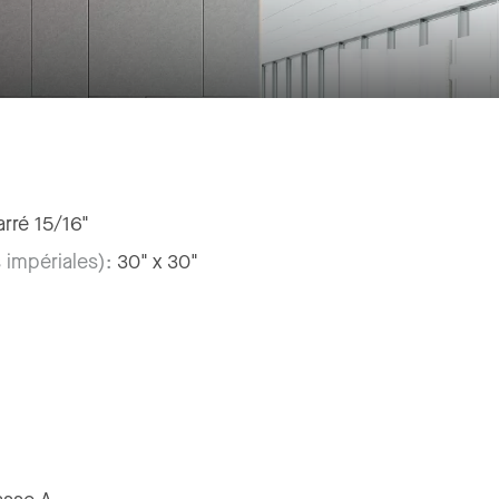
rré 15/16"
 impériales):
30" x 30"