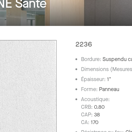
NE Santé
2236
Bordure:
Suspendu ca
Dimensions (Mesures
Épaisseur:
1"
Forme:
Panneau
Acoustique:
CRB:
0.80
CAP:
38
CA:
170