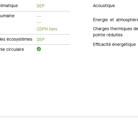
limatique
Acoustique
DEP
humaine
---
Énergie et atmosphèr
---
Charges thermiques d
CDPH tiers
pointe réduites
des écosystèmes
DEP
Efficacité énergétique
e circulaire