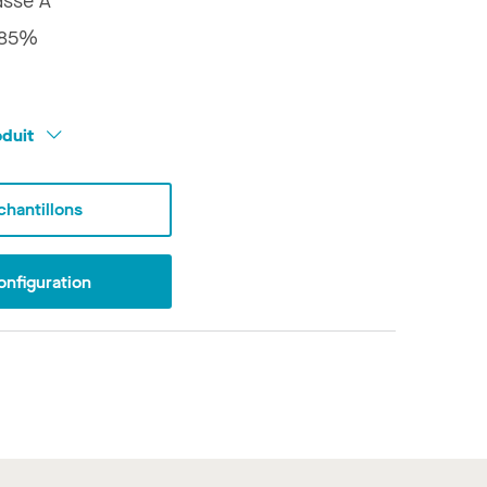
asse A
85%
oduit
hantillons
onfiguration