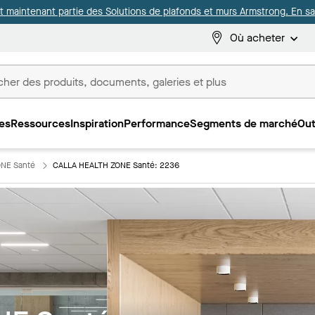
it maintenant partie des Solutions de plafonds et murs Armstrong. En sav
Où acheter
es
Ressources
Inspiration
Performance
Segments de marché
Out
ux
NE Santé
CALLA HEALTH ZONE Santé: 2236