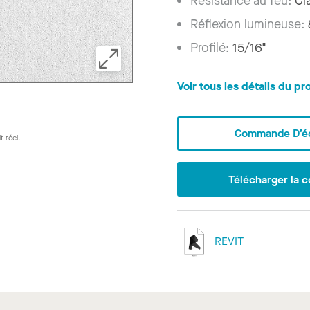
Résistance au feu:
Cl
Réflexion lumineuse:
Profilé:
15/16"
Voir tous les détails du pr
Commande D’éc
t réel.
Télécharger la c
REVIT