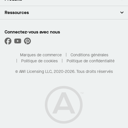
Investisseurs
Carrières
Plafonds
Ressources
Espace presse
Murs et cloisons
Développement durable
Systèmes de suspension
Trouver mon représentant
Segments de marché
Garnitures et transitions
Trouver un distributeur
Connectez-vous avec nous
Quelles sont mes options d’achat?
Capacités sur mesure
PROJECTWORKS
Performance
Trouver un distributeur
Galerie de projets
Pour la maison
Marques de commerce
Conditions générales
Politique de cookies
Politique de confidentialité
© AWI Licensing LLC, 2020-2026. Tous droits réservés