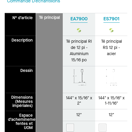
Commande D’échantillons
Té principal
N° d’article
EA7900
ES7901
Durabilité
Durabilit
Description
Té principal RI
Té principal
de 12 pi -
RS 12 pi -
Aluminium
acier
15/16 po
Dessin
Dimensions
144" x 15/16" x
144" x 15/16" x
(Mesures
2"
1-11/16"
impériales)
12"
12"
Espace
d’acheminement/des
fentes et
UOM