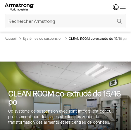
Accueil
Plafonds
Commerciaux
Accueil
Systèmes de suspension
CLEAN ROOM co-extrudé de 15/16 po
Principales caractéristiques
CLEAN ROOM co-extrudé de 15/16
Couleurs
po
Produits
Ce système de suspension avec joint intégral est conçu
précisément pour les salles stériles, les zones de
Intégrations
transformation des aliments et les centres de données.
Inspiration