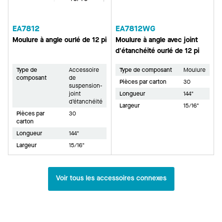
EA7812
EA7812WG
Moulure à angle ourlé de 12 pi
Moulure à angle avec joint
d'étanchéité ourlé de 12 pi
Type de
Accessoire
Type de composant
Moulure
composant
de
Pièces par carton
30
suspension-
joint
Longueur
144"
d’étanchéité
Largeur
15/16"
Pièces par
30
carton
Longueur
144"
Largeur
15/16"
Voir tous les accessoires connexes