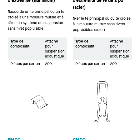
d'extrémité (aluminium)
d’extrémité de té de 2 po
(acier)
Raccorde un té principal ou un té
croisé à une moulure murale et à
fixer le té principal ou du té croisé
l’âme du système de suspension
à la moulure murale sans rivets
sans rivet pop visible.
pop visibles (acier)
Type de
Attache
Type de
Attache
composant
pour
composant
pour
suspension
suspension
acoustique
acoustique
Pièces par carton
200
Pièces par carton
200
BHDC
CHDC