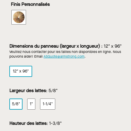
classiques
classiques
classiques
classiques
Finis Personnalisés
dans
dans
dans
dans
blanc
cerisier
cerisier
érable
WOODWORKS
foncé
pâle
Grille
-
classiques
dans
Finis
Dimensions du panneau (largeur x longueur)
:
12" x 96"
Personnalisés
Veuillez nous contacter pour les tailles non disponibles en ligne. Nous
pouvons aider! Email
ASQuote@armstrong.com
.
12" x 96"
Largeur des lattes
:
5/8"
5/8"
1"
1-1/4"
Hauteur des lattes
:
1-3/8"