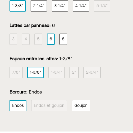
1-3/8"
2-1/4"
3-1/4"
4-1/4"
5-1/4"
Lattes par panneau
:
6
3
4
5
6
8
Espace entre les lattes
:
1-3/8"
7/8"
1-3/8"
1-3/4"
2"
2-3/4"
Bordure
:
Endos
Endos
Endos et goujon
Goujon