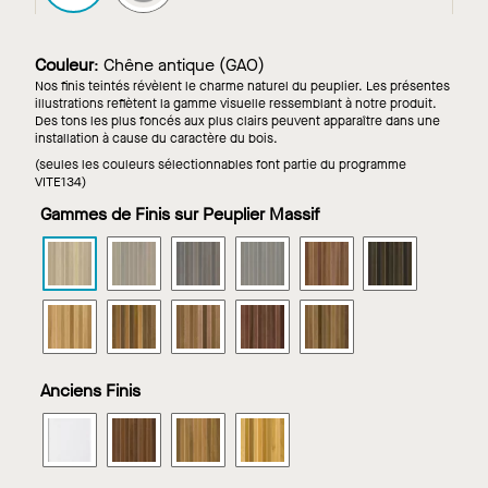
Couleur
:
Chêne antique (GAO)
Nos finis teintés révèlent le charme naturel du peuplier. Les présentes
illustrations reflètent la gamme visuelle ressemblant à notre produit.
Des tons les plus foncés aux plus clairs peuvent apparaître dans une
installation à cause du caractère du bois.
(seules les couleurs sélectionnables font partie du programme
VITE134)
Gammes de Finis sur Peuplier Massif
WOODWORKS
WOODWORKS
WOODWORKS
WOODWORKS
WOODWORKS
WOODWOR
Grille
Grille
Grille
Grille
Grille
Grille
-
-
-
-
-
-
WOODWORKS
WOODWORKS
WOODWORKS
WOODWORKS
WOODWORKS
classiques
classiques
classiques
classiques
classiques
classiques
Grille
Grille
Grille
Grille
Grille
dans
dans
dans
dans
dans
dans
-
-
-
-
-
Chêne
Gris
Gris
Gris
Châtaignier
Noyer
classiques
classiques
classiques
classiques
classiques
antique
blanchi
carbone
classique
anglais
forestier
Anciens Finis
dans
dans
dans
dans
dans
Érable
Noyer
Chêne
Acajou
Chêne
WOODWORKS
WOODWORKS
WOODWORKS
WOODWORKS
doré
Naturel
rouge
riche
chaleureux
Grille
Grille
Grille
Grille
-
-
-
-