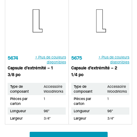
5674
+ Plus de couleurs
5675
+ Plus de couleurs
disponibles
disponibles
Capsule d’extrémité – 1
Capsule d’extrémité – 2
3/8 po
1/4 po
Type de
Accessoire
Type de
Accessoire
composant
WoodWorks
composant
WoodWorks
Pièces par
1
Pièces par
1
carton
carton
Longueur
96"
Longueur
96"
Largeur
3/4"
Largeur
3/4"