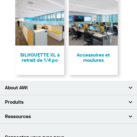
SILHOUETTE XL à
Accessoires et
retrait de 1/4 po
moulures
About AWI
À propos de nous
Produits
Investisseurs
Carrières
Plafonds
Ressources
Espace presse
Murs et cloisons
Développement durable
Systèmes de suspension
Trouver mon représentant
Segments de marché
Garnitures et transitions
Trouver un distributeur