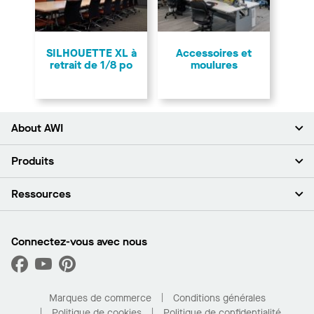
SILHOUETTE XL à
Accessoires et
retrait de 1/8 po
moulures
About AWI
À propos de nous
Produits
Investisseurs
Carrières
Plafonds
Ressources
Espace presse
Murs et cloisons
Développement durable
Systèmes de suspension
Trouver mon représentant
Segments de marché
Garnitures et transitions
Trouver un distributeur
Connectez-vous avec nous
Quelles sont mes options d’achat?
Capacités sur mesure
PROJECTWORKS
Performance
Trouver un distributeur
Galerie de projets
Pour la maison
Marques de commerce
Conditions générales
Politique de cookies
Politique de confidentialité