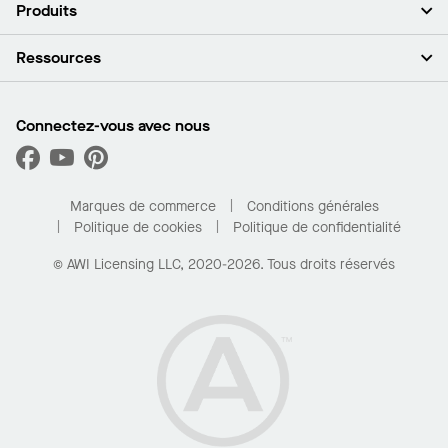
À propos de nous
Produits
Investisseurs
Carrières
Plafonds
Ressources
Espace presse
Murs et cloisons
Développement durable
Systèmes de suspension
Trouver mon représentant
Segments de marché
Garnitures et transitions
Trouver un distributeur
Connectez-vous avec nous
Quelles sont mes options d’achat?
Capacités sur mesure
PROJECTWORKS
Performance
Trouver un distributeur
Galerie de projets
Pour la maison
Marques de commerce
Conditions générales
Politique de cookies
Politique de confidentialité
© AWI Licensing LLC, 2020-2026. Tous droits réservés