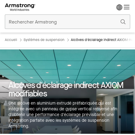
Accueil
Plafonds
Commerciaux
Accueil
Systèmes de suspension
Alcôves d'éclairage indirect AXIOM mod
Alcôves d'éclairage indirect AXIOM
Principales caractéristiques
modifiables
Couleurs
Une alcôve en aluminium extrudé préfabriquée qui est
intégrée avec un panneau de gypse vertical renversé afin
Produits
d'obtenir une performance d'éclairage prévisible et une
intégration parfaite avec les systèmes de suspension
Intégrations
Armstrong.
Inspiration