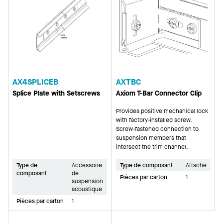
AX4SPLICEB
AXTBC
Splice Plate with Setscrews
Axiom T-Bar Connector Clip
Provides positive mechanical lock
with factory-installed screw.
Screw-fastened connection to
suspension members that
intersect the trim channel.
Type de
Accessoire
Type de composant
Attache
composant
de
Pièces par carton
1
suspension
acoustique
Pièces par carton
1