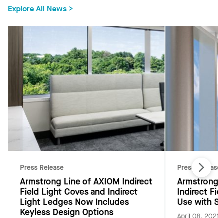
Explore All News >
Press Release
Press Releas
Armstrong Line of AXIOM Indirect
Armstrong
Field Light Coves and Indirect
Indirect F
Light Ledges Now Includes
Use with S
Keyless Design Options
April 08, 202