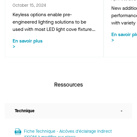
October 15, 2024
New addition
Keyless options enable pre-
performance
engineered lighting solutions to be
with variety
used with most LED light cove fixtures
METALWOR
En savoir pl
in straight and curved applications.
ceilings.
>
En savoir plus
>
Ressources
Technique
-
Fiche Technique - Alcôves d'éclairage indirect