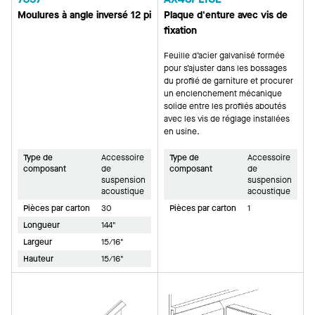
Moulures à angle inversé 12 pi
Plaque d'enture avec vis de
fixation
Feuille d’acier galvanisé formée
pour s’ajuster dans les bossages
du profilé de garniture et procurer
un enclenchement mécanique
solide entre les profilés aboutés
avec les vis de réglage installées
en usine.
Type de
Accessoire
Type de
Accessoire
composant
de
composant
de
suspension
suspension
acoustique
acoustique
Pièces par carton
30
Pièces par carton
1
Longueur
144"
Largeur
15/16"
Hauteur
15/16"