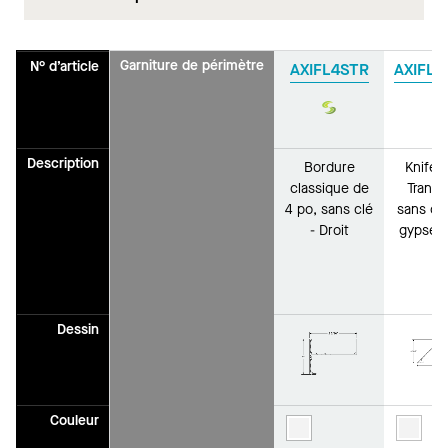
Garniture de périmètre
N° d’article
AXIFL4STR
AXIFLK
Durabilité
D
Description
Bordure
Knife 
classique de
Tranch
4 po, sans clé
sans cl
- Droit
gypse -
Dessin
Couleur