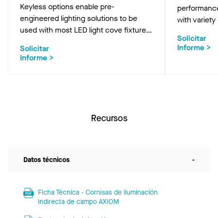
Keyless options enable pre-
performance
engineered lighting solutions to be
with variety
used with most LED light cove fixtures
METALWOR
Solicitar
in straight and curved applications.
ceilings.
Informe
>
Solicitar
Informe
>
Recursos
Datos técnicos
-
Ficha Técnica - Cornisas de iluminación
indirecta de campo AXIOM