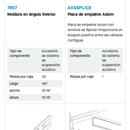
7857
AX4SPLICE
Moldura en ángulo inverso
Placa de empalme Axiom
Placa de empalme Axiom con
tornillos de fijación Proporciona un
bloqueo positivo entre las cámaras
contiguas
Tipo de
Accesorio
Tipo de
Accesorio
componente
de sistema
componente
de sistema
de
de
suspensión
suspensión
acústico
acústico
Piezas por caja
30
Piezas por caja
1
Largo
144"
Ancho
15/16"
Altura
15/16"