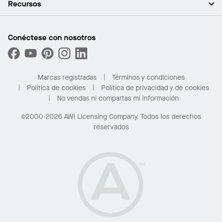
Recursos
Sala de prensa
Paredes y particiones
Sustentabilidad
Sistema de suspensión
Buscar un representante
Segmentos del mercado
Bordes y transiciones
Buscar un distribuidor
Conéctese con nosotros
¿Cuáles son mis opciones de compra?
Capacidades personalizadas
PROJECTWORKS
Desempeño
Solicitar muestras
Galería de proyectos
Compre en línea con Kanopi
Marcas registradas
Términos y condiciones
Para el hogar
Política de cookies
Política de privacidad y de cookies
No vendas ni compartas mi información
©2000-2026 AWI Licensing Company. Todos los derechos
reservados