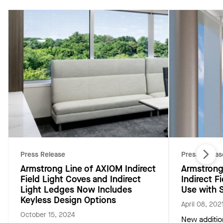
Press Release
Press Releas
Armstrong Line of AXIOM Indirect
Armstrong
Field Light Coves and Indirect
Indirect F
Light Ledges Now Includes
Use with S
Keyless Design Options
April 08, 202
October 15, 2024
New addition