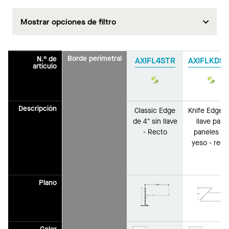
Mostrar opciones de filtro
Borde perimetral
N.° de
AXIFL4STR
AXIFLKDS
artículo
Sustain
Sust
Descripción
Classic Edge
Knife Edge s
de 4" sin llave
llave para
- Recto
paneles de
yeso - rect
Plano