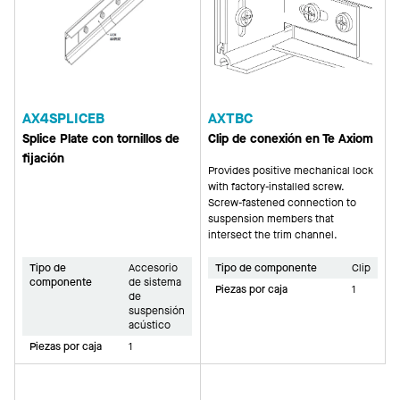
AX4SPLICEB
AXTBC
Splice Plate con tornillos de
Clip de conexión en Te Axiom
fijación
Provides positive mechanical lock
with factory-installed screw.
Screw-fastened connection to
suspension members that
intersect the trim channel.
Tipo de
Accesorio
Tipo de componente
Clip
componente
de sistema
Piezas por caja
1
de
suspensión
acústico
Piezas por caja
1