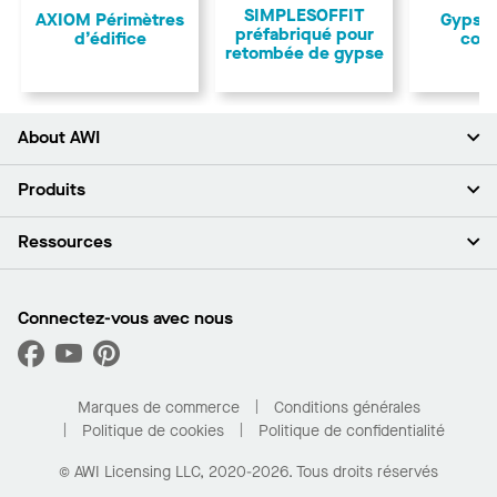
SIMPLESOFFIT
AXIOM Périmètres
Gypse 
préfabriqué pour
d’édifice
cou
retombée de gypse
About AWI
À propos de nous
Produits
Investisseurs
Carrières
Plafonds
Ressources
Espace presse
Murs et cloisons
Développement durable
Systèmes de suspension
Trouver mon représentant
Segments de marché
Garnitures et transitions
Trouver un distributeur
Connectez-vous avec nous
Quelles sont mes options d’achat?
Capacités sur mesure
PROJECTWORKS
Performance
Trouver un distributeur
Galerie de projets
Pour la maison
Marques de commerce
Conditions générales
Politique de cookies
Politique de confidentialité
© AWI Licensing LLC, 2020-2026. Tous droits réservés