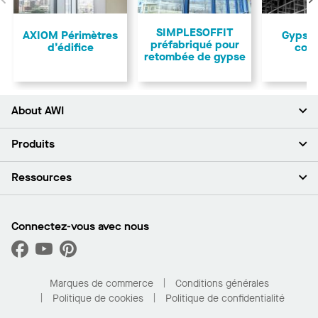
Précédent
SIMPLESOFFIT
AXIOM Périmètres
Gypse 
préfabriqué pour
d’édifice
cou
retombée de gypse
About AWI
À propos de nous
Produits
Investisseurs
Carrières
Plafonds
Ressources
Espace presse
Murs et cloisons
Développement durable
Systèmes de suspension
Trouver mon représentant
Segments de marché
Garnitures et transitions
Trouver un distributeur
Connectez-vous avec nous
Quelles sont mes options d’achat?
Capacités sur mesure
PROJECTWORKS
Performance
Trouver un distributeur
Galerie de projets
Pour la maison
Marques de commerce
Conditions générales
Politique de cookies
Politique de confidentialité