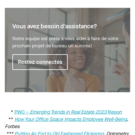
Vous avez besoin d'assistance?
Notre équipe est prête à vous aider à faire de votre
prochain projet de bureau un succès!
Restez connectés
*
PWC –
Emerging Trends in Real Estate 2023
Report
**
How Your Office Space Impacts Employee Well-Being
,
Forbes
***
Putting An End to Old Fashioned Flickering
, Optometry