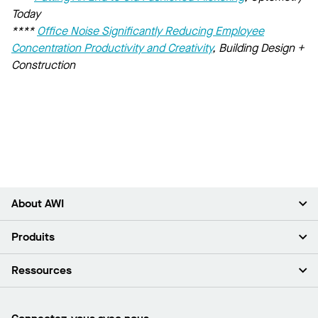
Today
****
Office Noise Significantly Reducing Employee
Concentration Productivity and Creativity
, Building Design +
Construction
About AWI
À propos de nous
Produits
Investisseurs
Carrières
Plafonds
Ressources
Espace presse
Murs et cloisons
Développement durable
Systèmes de suspension
Trouver mon représentant
Segments de marché
Garnitures et transitions
Trouver un distributeur