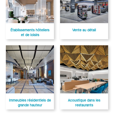
Établissements hôteliers
Vente au détail
et de loisirs
Acoustique dans les
Immeubles résidentiels de
restaurants
grande hauteur