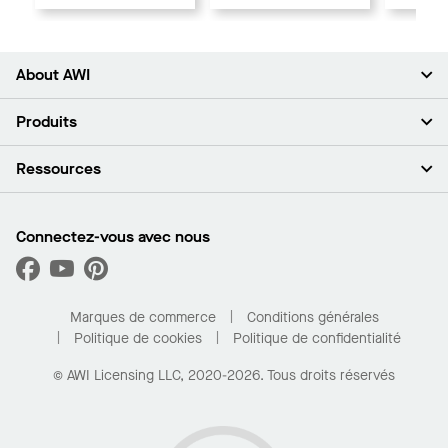
About AWI
À propos de nous
Produits
Investisseurs
Carrières
Plafonds
Ressources
Espace presse
Murs et cloisons
Développement durable
Systèmes de suspension
Trouver mon représentant
Segments de marché
Garnitures et transitions
Trouver un distributeur
Connectez-vous avec nous
Quelles sont mes options d’achat?
Capacités sur mesure
PROJECTWORKS
Performance
Trouver un distributeur
Galerie de projets
Pour la maison
Marques de commerce
Conditions générales
Politique de cookies
Politique de confidentialité
© AWI Licensing LLC, 2020-2026. Tous droits réservés