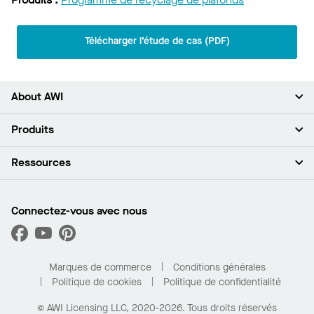
Télécharger l’étude de cas (PDF)
About AWI
À propos de nous
Produits
Investisseurs
Carrières
Plafonds
Ressources
Espace presse
Murs et cloisons
Développement durable
Systèmes de suspension
Trouver mon représentant
Segments de marché
Garnitures et transitions
Trouver un distributeur
Connectez-vous avec nous
Quelles sont mes options d’achat?
Capacités sur mesure
PROJECTWORKS
Performance
Trouver un distributeur
Galerie de projets
Pour la maison
Marques de commerce
Conditions générales
Politique de cookies
Politique de confidentialité
© AWI Licensing LLC, 2020-2026. Tous droits réservés