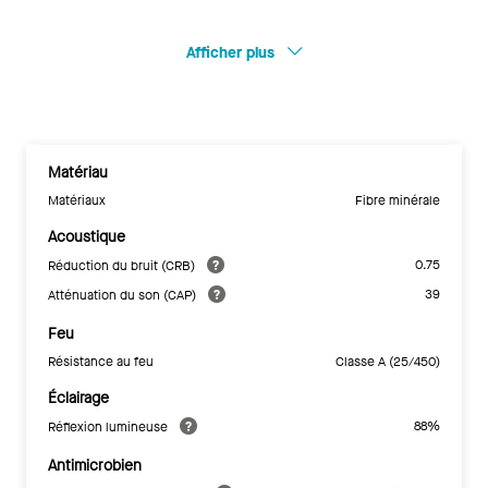
Afficher plus
Matériau
Matériaux
Fibre minérale
Acoustique
0.75
Réduction du bruit (CRB)
39
Atténuation du son (CAP)
Feu
Résistance au feu
Classe A (25/450)
Éclairage
88%
Réflexion lumineuse
Antimicrobien