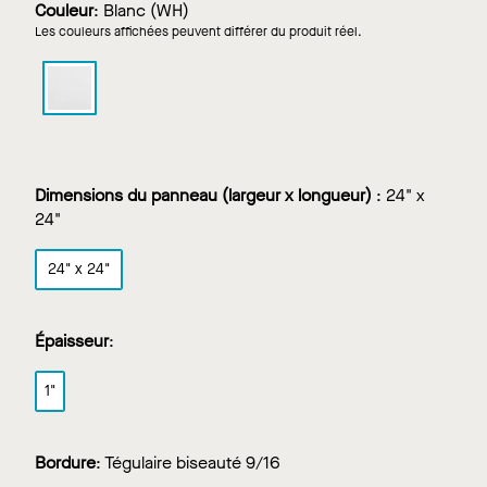
Couleur
:
Blanc (WH)
Les couleurs affichées peuvent différer du produit réel.
ULTIMA
TEMPLOK
dans
Blanc
Dimensions du panneau (largeur x longueur)
:
24" x
24"
24" x 24"
Épaisseur
:
1"
Bordure
:
Tégulaire biseauté 9/16