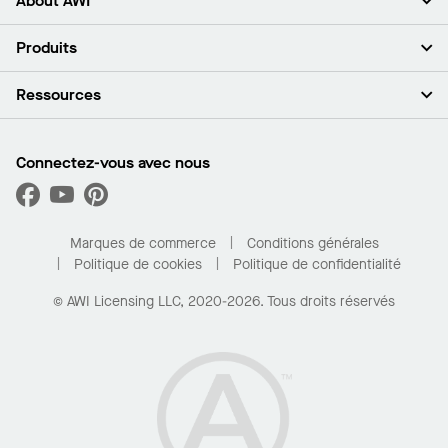
About AWI
À propos de nous
Produits
Investisseurs
Carrières
Plafonds
Ressources
Espace presse
Murs et cloisons
Développement durable
Systèmes de suspension
Trouver mon représentant
Segments de marché
Garnitures et transitions
Trouver un distributeur
Connectez-vous avec nous
Quelles sont mes options d’achat?
Capacités sur mesure
PROJECTWORKS
Performance
Trouver un distributeur
Galerie de projets
Pour la maison
Marques de commerce
Conditions générales
Politique de cookies
Politique de confidentialité
© AWI Licensing LLC, 2020-2026. Tous droits réservés