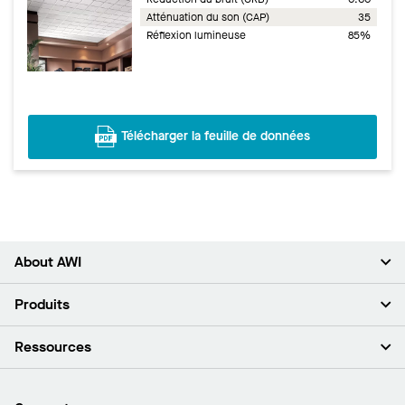
Atténuation du son (CAP)
35
Réflexion lumineuse
85%
Télécharger la feuille de données
About AWI
À propos de nous
Produits
Investisseurs
Carrières
Plafonds
Ressources
Espace presse
Murs et cloisons
Développement durable
Systèmes de suspension
Trouver mon représentant
Segments de marché
Garnitures et transitions
Trouver un distributeur