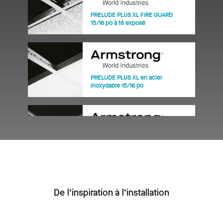
PRELUDE PLUS XL FIRE GUARD
15/16 po à té exposé
PRELUDE PLUS XL en acier
inoxydable 15/16 po
PRELUDE XL (HRC) à haut contenu
recyclé
De l’inspiration à l’installation
PRELUDE XL 15/16 po à té exposé