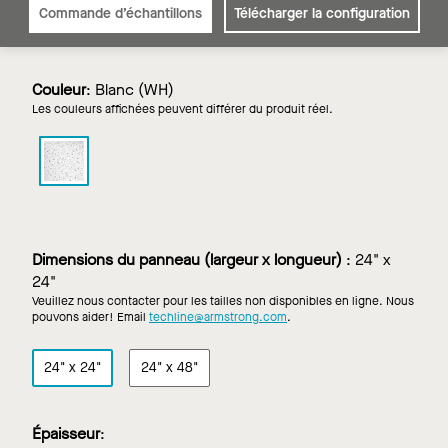
Commande d’échantillons
Télécharger la configuration
Couleur
:
Blanc (WH)
Les couleurs affichées peuvent différer du produit réel.
SCHOOL
ZONE
Scolaire
FINE
FISSURED
AIRASSURE
Dimensions du panneau (largeur x longueur)
:
24" x
dans
24"
Blanc
Veuillez nous contacter pour les tailles non disponibles en ligne. Nous
pouvons aider! Email
techline@armstrong.com
.
24" x 24"
24" x 48"
Épaisseur
: