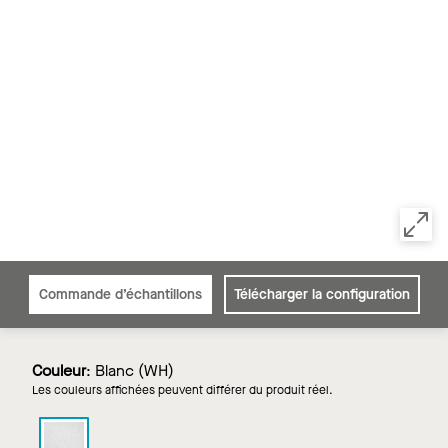
Commande d’échantillons
Télécharger la configuration
Couleur
:
Blanc (WH)
Les couleurs affichées peuvent différer du produit réel.
OPTIMA