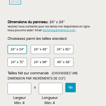
à
base
de
plantes
dans
Dimensions du panneau
:
24" x 24"
Blanc
Veuillez nous contacter pour les tailles non disponibles en ligne.
Nous pouvons aider! Email
techline@armstrong.com
.
Choisissez parmi les tailles standard
24"
x
24"
24"
x
48"
24"
x
60"
24"
x
72"
24"
x
96"
48"
x
48"
Tailles fait sur commande
(CHOISISSEZ UNE
DIMENSION PAR INCRÉMENTS DE 0.5")
x
Go
Largeur
Longueur
Min:
4
Min:
4