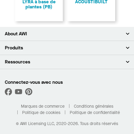
LYRA à base de
ACOUSTIBUILT
plantes (PB)
About AWI
À propos de nous
Produits
Investisseurs
Carrières
Plafonds
Ressources
Espace presse
Murs et cloisons
Développement durable
Systèmes de suspension
Trouver mon représentant
Segments de marché
Garnitures et transitions
Trouver un distributeur
Connectez-vous avec nous
Quelles sont mes options d’achat?
Capacités sur mesure
PROJECTWORKS
Performance
Trouver un distributeur
Galerie de projets
Pour la maison
Marques de commerce
Conditions générales
Politique de cookies
Politique de confidentialité
© AWI Licensing LLC, 2020-2026. Tous droits réservés