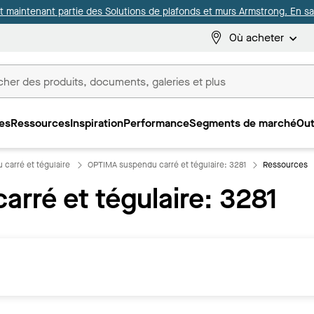
it maintenant partie des Solutions de plafonds et murs Armstrong. En sav
Où acheter
es
Ressources
Inspiration
Performance
Segments de marché
Out
ux
carré et tégulaire
OPTIMA suspendu carré et tégulaire: 3281
Ressources
rré et tégulaire: 3281