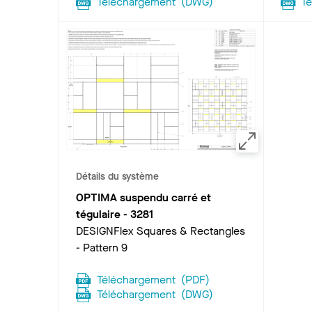
Téléchargement
(
DWG
)
T
Détails du système
OPTIMA suspendu carré et
tégulaire
-
3281
DESIGNFlex Squares & Rectangles
- Pattern 9
Téléchargement
(
PDF
)
Téléchargement
(
DWG
)