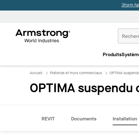
3form fa
Accueil
Plafonds
Produits
Systèm
Commercia
Accueil
Plafonds et murs commerciaux
OPTIMA suspendu 
OPTIMA suspendu ca
REVIT
Documents
Installation