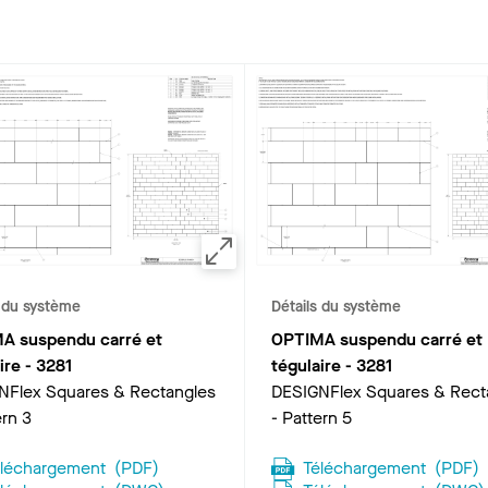
s du système
Détails du système
A suspendu carré et
OPTIMA suspendu carré et
ire
-
3281
tégulaire
-
3281
NFlex Squares & Rectangles
DESIGNFlex Squares & Rect
ern 3
- Pattern 5
éléchargement
(
PDF
)
Téléchargement
(
PDF
)