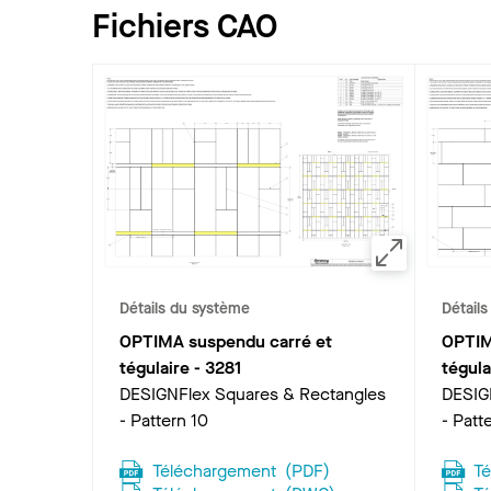
Fichiers CAO
Détails du système
Détail
OPTIMA suspendu carré et
OPTIM
tégulaire
-
3281
tégula
DESIGNFlex Squares & Rectangles
DESIG
- Pattern 10
- Patt
Téléchargement
(
PDF
)
T