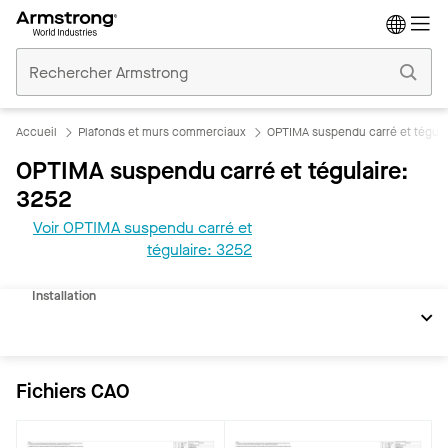
Accueil
Plafonds
Commerciaux
Accueil
Plafonds et murs commerciaux
OPTIMA suspendu carré et tégula
OPTIMA suspendu carré et tégulaire:
3252
Voir OPTIMA suspendu carré et
REVIT
tégulaire: 3252
Documents
Installation
Fichiers CAO