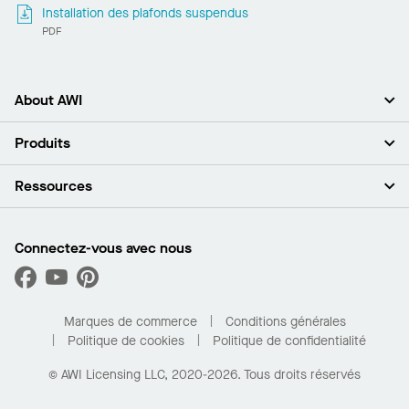
Installation des plafonds suspendus
PDF
About AWI
À propos de nous
Produits
Investisseurs
Carrières
Plafonds
Ressources
Espace presse
Murs et cloisons
Développement durable
Systèmes de suspension
Trouver mon représentant
Segments de marché
Garnitures et transitions
Trouver un distributeur
Connectez-vous avec nous
Quelles sont mes options d’achat?
Capacités sur mesure
PROJECTWORKS
Performance
Trouver un distributeur
Galerie de projets
Pour la maison
Marques de commerce
Conditions générales
Politique de cookies
Politique de confidentialité
© AWI Licensing LLC, 2020-2026. Tous droits réservés