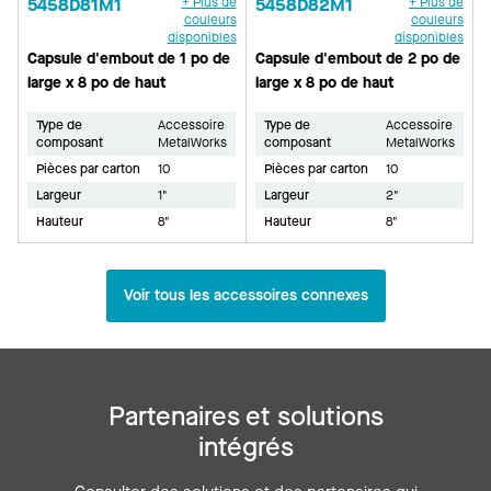
5458D81M1
+ Plus de
5458D82M1
+ Plus de
couleurs
couleurs
disponibles
disponibles
Capsule d'embout de 1 po de
Capsule d'embout de 2 po de
large x 8 po de haut
large x 8 po de haut
Type de
Accessoire
Type de
Accessoire
composant
MetalWorks
composant
MetalWorks
Pièces par carton
10
Pièces par carton
10
Largeur
1"
Largeur
2"
Hauteur
8"
Hauteur
8"
Voir tous les accessoires connexes
Partenaires et solutions
intégrés