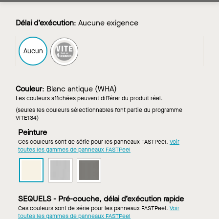
Délai d’exécution
:
Aucune exigence
FAST4
Aucun
Couleur
:
Blanc antique (WHA)
Les couleurs affichées peuvent différer du produit réel.
(seules les couleurs sélectionnables font partie du programme
VITE134)
Peinture
Ces couleurs sont de série pour les panneaux FASTPeel.
Voir
toutes les gammes de panneaux FASTPeel
METALWORKS
METALWORKS
METALWORKS
IMMIX
IMMIX
IMMIX
Lames
Lames
Lames
dans
dans
dans
SEQUELS - Pré-couche, délai d’exécution rapide
Blanc
Argent
Gris
Ces couleurs sont de série pour les panneaux FASTPeel.
Voir
antique
intense
foncé
toutes les gammes de panneaux FASTPeel