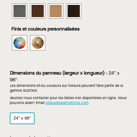
METALWORKS
METALWORKS
METALWORKS
METALWORKS
IMMIX
IMMIX
IMMIX
IMMIX
Lames
Lames
Lames
Lames
dans
dans
dans
dans
Finis et couleurs personnalisées
Bois
Cerise
Chêne
Noyer
flotté
de
La
New
METALWORKS
METALWORKS
de
Cape
Jolla
Haven
IMMIX
IMMIX
Montauk
May
Lames
Lames
dans
dans
Couleurs
Finition
personnalisées
aspect
Dimensions du panneau (largeur x longueur)
:
24" x
bois
96"
personnalisée
Les dimensions et/ou couleurs sur mesure peuvent faire partie de la
gamme SUSTAIN
Veuillez nous contacter pour les tailles non disponibles en ligne. Nous
pouvons aider! Email
ASQuote@armstrong.com
.
24" x 96"