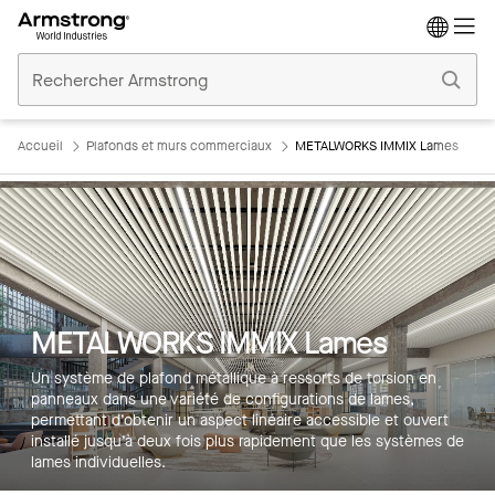
Accueil
Plafonds
Commerciaux
Accueil
Plafonds et murs commerciaux
METALWORKS IMMIX Lames
METALWORKS IMMIX Lames
Un système de plafond métallique à ressorts de torsion en
panneaux dans une variété de configurations de lames,
permettant d’obtenir un aspect linéaire accessible et ouvert
installé jusqu’à deux fois plus rapidement que les systèmes de
lames individuelles.