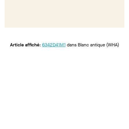
Article affiché
:
6342D41M1
dans
Blanc antique (WHA)