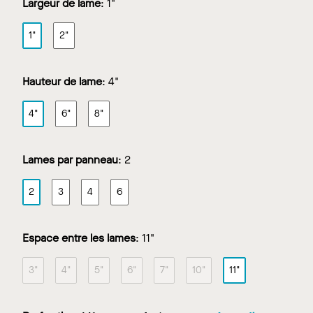
Largeur de lame
:
1"
1"
2"
Hauteur de lame
:
4"
4"
6"
8"
Lames par panneau
:
2
2
3
4
6
Espace entre les lames
:
11"
3"
4"
5"
6"
7"
10"
11"