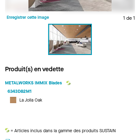
Enregistrer cette image
1 de 1
Produit(s) en vedette
METALWORKS IMMIX Blades
6343D82M1
La Jolla Oak
Durabilité
= Articles inclus dans la gamme des produits SUSTAIN