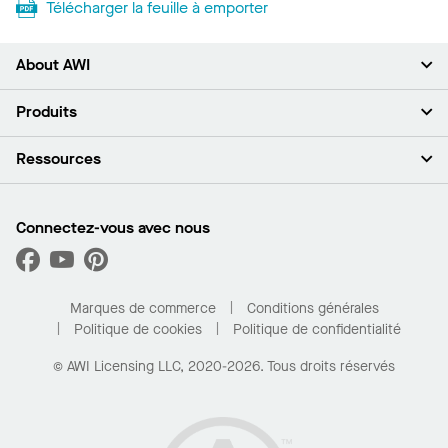
Télécharger la feuille à emporter
About AWI
À propos de nous
Produits
Investisseurs
Carrières
Plafonds
Ressources
Espace presse
Murs et cloisons
Développement durable
Systèmes de suspension
Trouver mon représentant
Segments de marché
Garnitures et transitions
Trouver un distributeur
Connectez-vous avec nous
Quelles sont mes options d’achat?
Capacités sur mesure
PROJECTWORKS
Performance
Trouver un distributeur
Galerie de projets
Pour la maison
Marques de commerce
Conditions générales
Politique de cookies
Politique de confidentialité
© AWI Licensing LLC, 2020-2026. Tous droits réservés