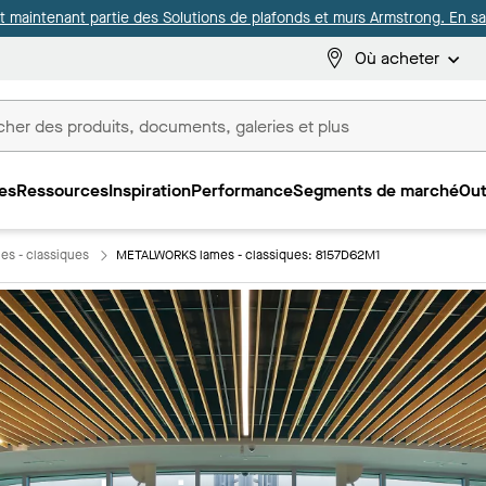
it maintenant partie des Solutions de plafonds et murs Armstrong. En sav
Où acheter
es
Ressources
Inspiration
Performance
Segments de marché
Out
ux
s - classiques
METALWORKS lames - classiques: 8157D62M1