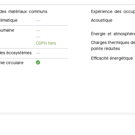
des matériaux communs
Expérience des occup
limatique
Acoustique
---
humaine
---
Énergie et atmosphèr
---
Charges thermiques d
CDPH tiers
pointe réduites
des écosystèmes
---
Efficacité énergétique
e circulaire