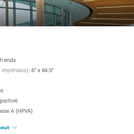
h ends
 impériales):
6" x 94.5"
le
 perforé
asse A (HPVA)
oduit