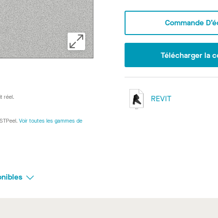
Commande D’éc
Télécharger la c
t réel.
REVIT
ASTPeel.
Voir toutes les gammes de
onibles