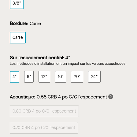
3/8"
Bordure
:
Carré
Carré
Sur l'espacement central
:
4"
Les méthodes d'installation ont un impact sur les valeurs acoustiques.
4"
8"
12”
16"
20"
24”
Acoustique
:
0.55 CRB 4 po C/C l’espacement
0.80 CRB 4 po C/C l’espacement
0.70 CRB 4 po C/C l’espacement