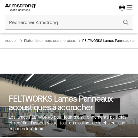
Accueil
Plafonds
Commerciaux
Accueil
Plafonds et murs commerciaux
FELTWORKS Lames Panneaux acou
FELTWORKS Lames Panneaux
acoustiques à accrocher
Les lames FELTWORKS pour jouir d’environnements paisibles
et redéfinir l’aspect visuel tout en ajoutant de la chaleur aux
espaces intérieurs.