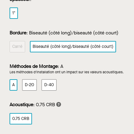
1"
Bordure
:
Biseauté (côté long)/biseauté (côté court)
Carré
Biseauté (côté long)/biseauté (côté court)
Méthodes de Montage
:
A
Les méthodes d'installation ont un impact sur les valeurs acoustiques.
A
D-20
D-40
Acoustique
:
0.75 CRB
0.75 CRB