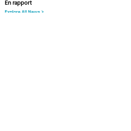
En rapport
Explore All News >
Case Study