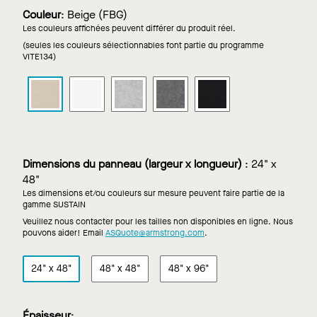
Couleur
:
Beige (FBG)
Les couleurs affichées peuvent différer du produit réel.
(seules les couleurs sélectionnables font partie du programme
VITE134)
FELTWORKS
FELTWORKS
FELTWORKS
FELTWORKS
FELTWORKS
Panneaux
Panneaux
Panneaux
Panneaux
Panneaux
acoustiques
acoustiques
acoustiques
acoustiques
acoustiques
dans
dans
dans
dans
dans
Beige
Blanc
Gris
Gris
Noir
clair
foncé
Dimensions du panneau (largeur x longueur)
:
24" x
48"
Les dimensions et/ou couleurs sur mesure peuvent faire partie de la
gamme SUSTAIN
Veuillez nous contacter pour les tailles non disponibles en ligne. Nous
pouvons aider! Email
ASQuote@armstrong.com
.
24" x 48"
48" x 48"
48" x 96"
Épaisseur
: