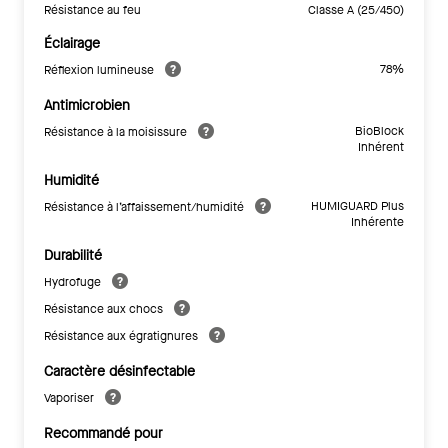
Résistance au feu
Classe A (25/450)
Éclairage
78%
Réflexion lumineuse
Antimicrobien
BioBlock
Résistance à la moisissure
Inhérent
Humidité
HUMIGUARD Plus
Résistance à l’affaissement/humidité
Inhérente
Durabilité
Hydrofuge
Résistance aux chocs
Résistance aux égratignures
Caractère désinfectable
Vaporiser
Recommandé pour