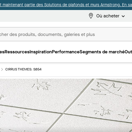
it maintenant partie des Solutions de plafonds et murs Armstrong. En sav
Où acheter
es
Ressources
Inspiration
Performance
Segments de marché
Out
ux
CIRRUS THEMES: S854