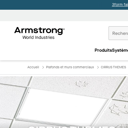
3form fa
Accueil
Plafonds
Produits
Systèm
Commercia
Accueil
Plafonds et murs commerciaux
CIRRUS THEMES