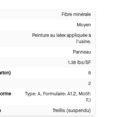
Fibre minérale
Moyen
Peinture au latex appliquée à
l'usine.
Panneau
1.38 lbs/SF
arton)
8
2
norme
Type: A, Formulaire: A1.2, Motif:
F,I
n
Treillis (suspendu)