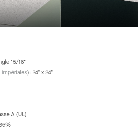
ngle 15/16"
 impériales):
24" x 24"
asse A (UL)
85%