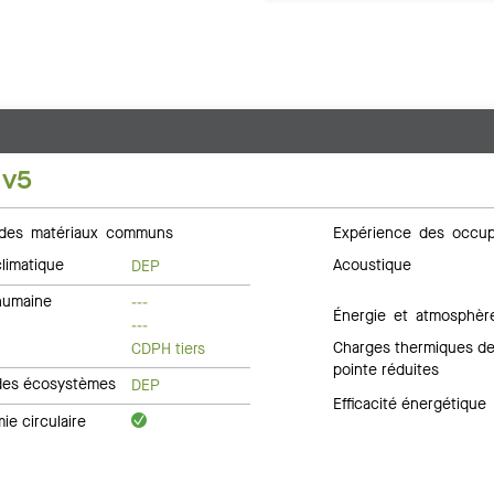
 v5
des matériaux communs
Expérience des occup
limatique
Acoustique
DEP
humaine
---
Énergie et atmosphèr
---
Charges thermiques d
CDPH tiers
pointe réduites
des écosystèmes
DEP
Efficacité énergétique
e circulaire