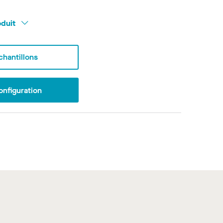
oduit
hantillons
onfiguration