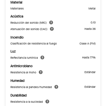
Material
Materiales
Metal
Acústica
0.10
Reducción del sonido (NRC)
Hasta 36
Atenuación del sonido (CAC)
Incendio
Clasificación de resistencia al fuego
Clase A (FM)
Luz
Hasta 77%
Reflectancia lumínica
Antimicrobiano
Estándar
Resistencia al moho
Humedad
Estándar
Resistencia al pandeo/humedad
Durabilidad
Resistencia a la suciedad