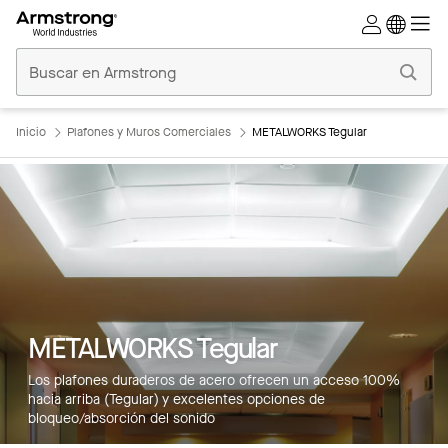
Techos
Comerciales
Inicio
Inicio
Plafones y Muros Comerciales
METALWORKS Tegular
METALWORKS Tegular
Los plafones duraderos de acero ofrecen un acceso 100%
hacia arriba (Tegular) y excelentes opciones de
bloqueo/absorción del sonido