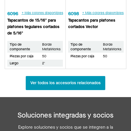
6096
+ Más colores disponibles
6098
+ Más colores disponibles
Tapacantos de 15/16" para
Tapacantos para plafones
plafones tegulares cortados
cortados Vector
de 5/16"
Tipo de
Borde
Tipo de
Borde
componente
MetalWorks
componente
MetalWorks
Piezas por caja
50
Piezas por caja
50
Largo
2'
Ver todos los accesorios relacionados
Soluciones integradas y socios
Explore soluciones y socios que se integren a la