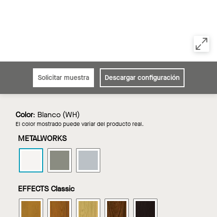
Solicitar muestra
Descargar configuración
Color
:
Blanco (WH)
El color mostrado puede variar del producto real.
METALWORKS
METALWORKS
METALWORKS
METALWORKS
Tegular
Tegular
Tegular
en
en
en
Blanco
Gun
Silver
EFFECTS Classic
Metal
Grey
Grey
METALWORKS
METALWORKS
METALWORKS
METALWORKS
METALWORKS
Tegular
Tegular
Tegular
Tegular
Tegular