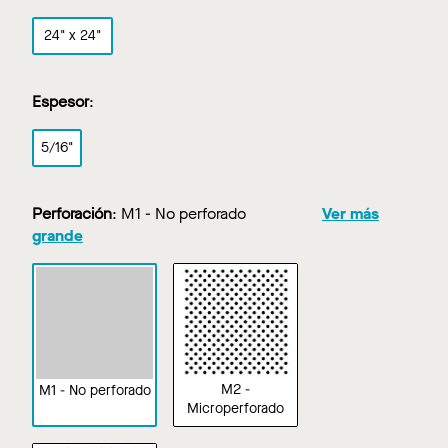
24" x 24"
Espesor
:
5/16"
Perforación
:
M1 - No perforado
Ver más
grande
M2 -
M1 - No perforado
Microperforado