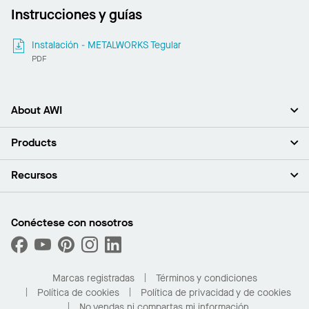
Instrucciones y guías
Instalación - METALWORKS Tegular
PDF
About AWI
Acerca de nosotros
Products
Inversores
Empleo
Plafones
Recursos
Sala de prensa
Paredes y particiones
Sustentabilidad
Sistema de suspensión
Buscar un representante
Segmentos del mercado
Bordes y transiciones
Buscar un distribuidor
Conéctese con nosotros
¿Cuáles son mis opciones de compra?
Capacidades personalizadas
PROJECTWORKS
Desempeño
Solicitar muestras
Galería de proyectos
Compre en línea con Kanopi
Marcas registradas
Términos y condiciones
Para el hogar
Política de cookies
Política de privacidad y de cookies
No vendas ni compartas mi información