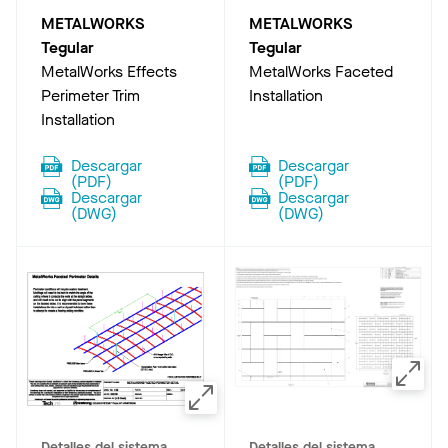
METALWORKS
METALWORKS
Tegular
Tegular
MetalWorks Effects
MetalWorks Faceted
Perimeter Trim
Installation
Installation
Descargar
Descargar
(
PDF
)
(
PDF
)
Descargar
Descargar
(
DWG
)
(
DWG
)
Detalles del sistema
Detalles del sistema