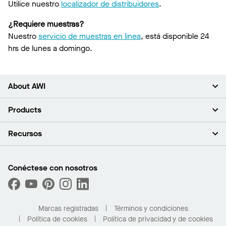
Utilice nuestro
localizador de distribuidores
.
¿Requiere muestras?
Nuestro
servicio de muestras en linea
, está disponible 24
hrs de lunes a domingo.
About AWI
Acerca de nosotros
Products
Inversores
Empleo
Plafones
Recursos
Sala de prensa
Paredes y particiones
Sustentabilidad
Sistema de suspensión
Buscar un representante
Segmentos del mercado
Bordes y transiciones
Buscar un distribuidor
Conéctese con nosotros
¿Cuáles son mis opciones de compra?
Capacidades personalizadas
PROJECTWORKS
Desempeño
Solicitar muestras
Galería de proyectos
Compre en línea con Kanopi
Marcas registradas
Términos y condiciones
Para el hogar
Política de cookies
Política de privacidad y de cookies