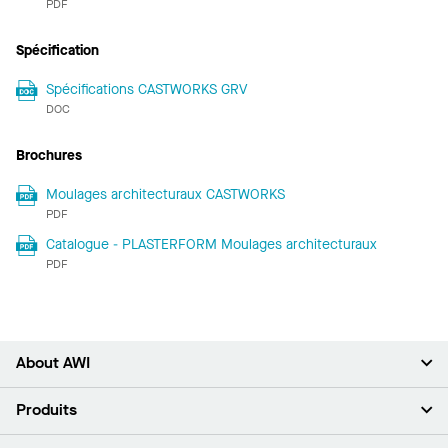
PDF
Spécification
Spécifications CASTWORKS GRV
DOC
Brochures
Moulages architecturaux CASTWORKS
PDF
Catalogue - PLASTERFORM Moulages architecturaux
PDF
About AWI
À propos de nous
Produits
Investisseurs
Carrières